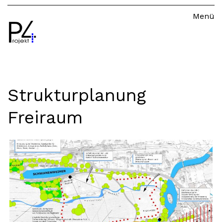
Menü
Leistungen
Strukturplanung Freiraum
Referenzen
Team
Kontakt
Strukturplanung
Freiraum