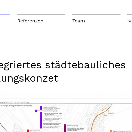
Referenzen
Team
K
egriertes städtebauliches
lungskonzet